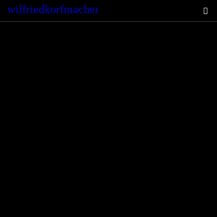
wilfriedkorfmacher