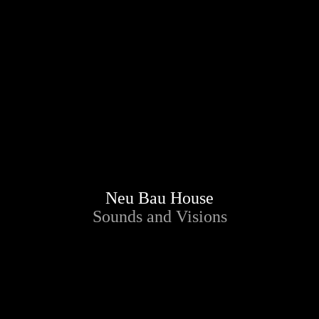
Neu Bau House
Sounds and Visions