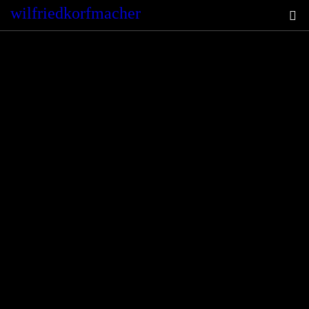
wilfriedkorfmacher