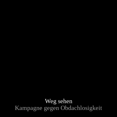
Weg sehen
Kampagne gegen Obdachlosigkeit